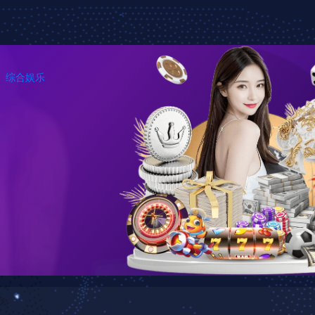
首页
首页
关于我们
关于我们
产品中心
产品中心
新闻资讯
新闻资讯