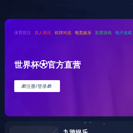
技术研发
CORPORATE