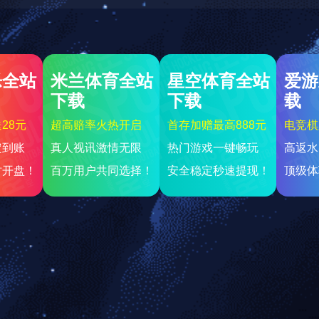
精益制造与品质体系
01
04